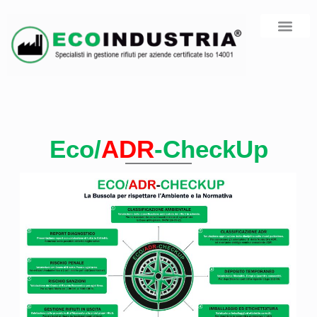
COSA FACCI
AREA RISERV
Eco/
ADR
-
CheckUp