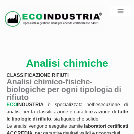
COSA FACCI
AREA RISERV
Analisi chimiche
CLASSIFICAZIONE RIFIUTI
Analisi chimico-fisiche-
biologiche per ogni tipologia di
rifiuto
ECO
INDUSTRIA
è specializzata nell’esecuzione di
analisi per la classificazione e caratterizzazione di
tutte
le tipologie di rifiuto
, sia liquido che solido.
Le analisi vengono eseguite tramite
laboratori certificati
ACCREDIA
, per garantire risultati validi e riconosciuti.